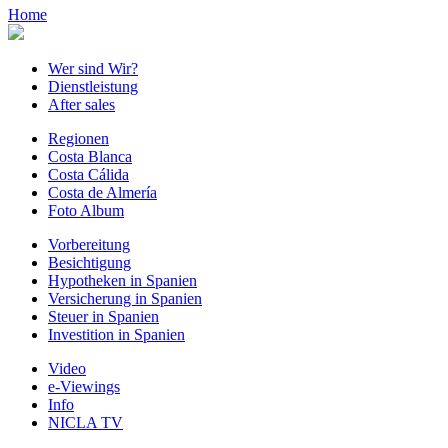
Home
Wer sind Wir?
Dienstleistung
After sales
Regionen
Costa Blanca
Costa Cálida
Costa de Almería
Foto Album
Vorbereitung
Besichtigung
Hypotheken in Spanien
Versicherung in Spanien
Steuer in Spanien
Investition in Spanien
Video
e-Viewings
Info
NICLA TV