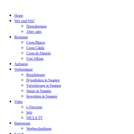
Home
Wer sind Wir?
Dienstleistung
After sales
Regionen
Costa Blanca
Costa Cálida
Costa de Almería
Foto Album
Anfragen
Vorbereitung
Besichtigung
Hypotheken in Spanien
Versicherung in Spanien
Steuer in Spanien
Investition in Spanien
Video
e-Viewings
Info
NICLA TV
Impressum
Wegbeschreibung