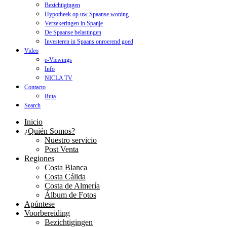
Bezichtigingen
Hypotheek op uw Spaanse woning
Verzekeringen in Spanje
De Spaanse belastingen
Investeren in Spaans onroerend goed
Video
e-Viewings
Info
NICLA TV
Contacto
Ruta
Search
Inicio
¿Quién Somos?
Nuestro servicio
Post Venta
Regiones
Costa Blanca
Costa Cálida
Costa de Almería
Álbum de Fotos
Apúntese
Voorbereiding
Bezichtigingen