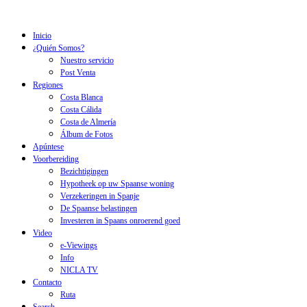
Inicio
¿Quién Somos?
Nuestro servicio
Post Venta
Regiones
Costa Blanca
Costa Cálida
Costa de Almería
Álbum de Fotos
Apúntese
Voorbereiding
Bezichtigingen
Hypotheek op uw Spaanse woning
Verzekeringen in Spanje
De Spaanse belastingen
Investeren in Spaans onroerend goed
Video
e-Viewings
Info
NICLA TV
Contacto
Ruta