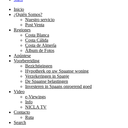
Search
Inicio
¿Quién Somos?
Nuestro servicio
Post Venta
Regiones
Costa Blanca
Costa Cálida
Costa de Almería
Álbum de Fotos
Apúntese
Voorbereiding
Bezichtigingen
Hypotheek op uw Spaanse woning
Verzekeringen in Spanje
De Spaanse belastingen
Investeren in Spaans onroerend goed
Video
e-Viewings
Info
NICLA TV
Contacto
Ruta
Search