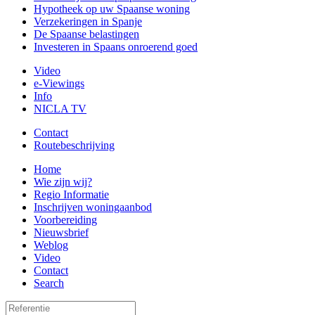
Hypotheek op uw Spaanse woning
Verzekeringen in Spanje
De Spaanse belastingen
Investeren in Spaans onroerend goed
Video
e-Viewings
Info
NICLA TV
Contact
Routebeschrijving
Home
Wie zijn wij?
Regio Informatie
Inschrijven woningaanbod
Voorbereiding
Nieuwsbrief
Weblog
Video
Contact
Search