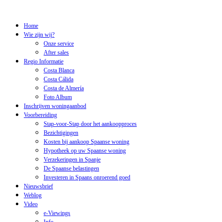
Home
Wie zijn wij?
Onze service
After sales
Regio Informatie
Costa Blanca
Costa Cálida
Costa de Almería
Foto Album
Inschrijven woningaanbod
Voorbereiding
Stap-voor-Stap door het aankoopproces
Bezichtigingen
Kosten bij aankoop Spaanse woning
Hypotheek op uw Spaanse woning
Verzekeringen in Spanje
De Spaanse belastingen
Investeren in Spaans onroerend goed
Nieuwsbrief
Weblog
Video
e-Viewings