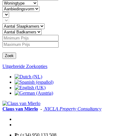
Zoek
Uitgebreide Zoekopties
Claus van Mierlo
-
NICLA Property Consultancy
P:
(+34) 950 133 508