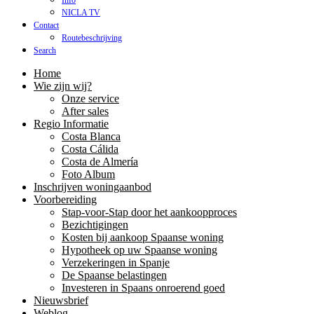
Info
NICLA TV
Contact
Routebeschrijving
Search
Home
Wie zijn wij?
Onze service
After sales
Regio Informatie
Costa Blanca
Costa Cálida
Costa de Almería
Foto Album
Inschrijven woningaanbod
Voorbereiding
Stap-voor-Stap door het aankoopproces
Bezichtigingen
Kosten bij aankoop Spaanse woning
Hypotheek op uw Spaanse woning
Verzekeringen in Spanje
De Spaanse belastingen
Investeren in Spaans onroerend goed
Nieuwsbrief
Weblog