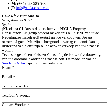
M:
(+34) 628 585 538
E:
info@nicla-casas.com
Calle Río Almanzora 18
Vera
,
Almería
04620
Spain
(
NI
colaas)
CLA
us is de oprichter van NICLA Property
Consultancy. Als gediplomeerd makelaar is hij in 1996 vanuit de
Nederlandse makelaardij gestart met de verkoop van Spaans
onroerend goed. Met zijn achtergrond, ervaring en kennis kan hij u
uitstekend van dienst zijn bij de aan- of verkoop van uw Spaanse
woning.
Tevens begeleidt en adviseert Claus u bij de bouw of verbouwing
van uw droomhuis onder de Spaanse zon. De modellen van de
Sundalus Villas
zijn door hem ontworpen.
Naam
*
E-mail
*
Telefoon overdag
Telefoon 's avonds
Contact Voorkeur