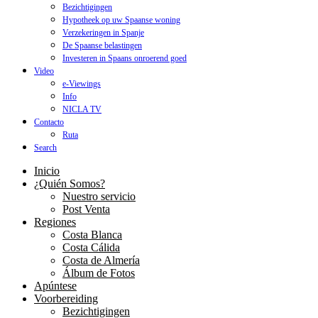
Bezichtigingen
Hypotheek op uw Spaanse woning
Verzekeringen in Spanje
De Spaanse belastingen
Investeren in Spaans onroerend goed
Video
e-Viewings
Info
NICLA TV
Contacto
Ruta
Search
Inicio
¿Quién Somos?
Nuestro servicio
Post Venta
Regiones
Costa Blanca
Costa Cálida
Costa de Almería
Álbum de Fotos
Apúntese
Voorbereiding
Bezichtigingen