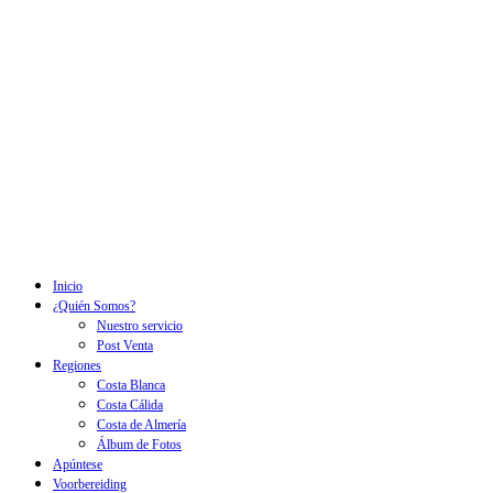
Inicio
¿Quién Somos?
Nuestro servicio
Post Venta
Regiones
Costa Blanca
Costa Cálida
Costa de Almería
Álbum de Fotos
Apúntese
Voorbereiding