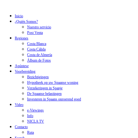
Inicio
¿Quién Somos?
Nuestro servicio
Post Venta
Regiones
Costa Blanca
Costa Cálida
Costa de Almería
Álbum de Fotos
Apúntese
Voorbereiding
Bezichtigingen
Hypotheek op uw Spaanse woning
Verzekeringen in Spanje
De Spaanse belastingen
Investeren in Spaans onroerend goed
Video
e-Viewings
Info
NICLA TV
Contacto
Ruta