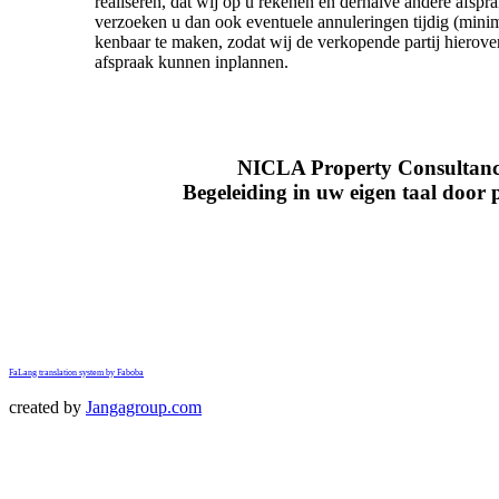
realiseren, dat wij op u rekenen en derhalve andere afs
verzoeken u dan ook eventuele annuleringen tijdig (minim
kenbaar te maken, zodat wij de verkopende partij hierov
afspraak kunnen inplannen.
NICLA Property Consultanc
Begeleiding in uw eigen taal door p
FaLang translation system by Faboba
created by
Jangagroup.com