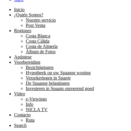
Search
Inicio
¿Quién Somos?
Nuestro servicio
Post Venta
Regiones
Costa Blanca
Costa Cálida
Costa de Almería
Álbum de Fotos
Apúntese
Voorbereiding
Bezichtigingen
Hypotheek op uw Spaanse woning
Verzekeringen in Spanje
De Spaanse belastingen
Investeren in Spaans onroerend goed
Video
e-Viewings
Info
NICLA TV
Contacto
Ruta
Search