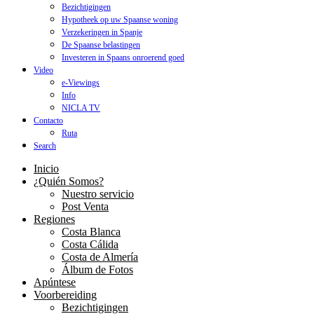
Bezichtigingen
Hypotheek op uw Spaanse woning
Verzekeringen in Spanje
De Spaanse belastingen
Investeren in Spaans onroerend goed
Video
e-Viewings
Info
NICLA TV
Contacto
Ruta
Search
Inicio
¿Quién Somos?
Nuestro servicio
Post Venta
Regiones
Costa Blanca
Costa Cálida
Costa de Almería
Álbum de Fotos
Apúntese
Voorbereiding
Bezichtigingen