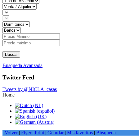
Buscar
Busqueda Avanzada
Twitter Feed
Tweets by @NICLA_casas
Home
|
Volver
|
Flyer
|
Print
|
Guardar
|
Mis favoritos
|
Búsqueda