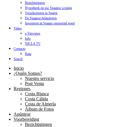
Bezichtigingen
Hypotheek op uw Spaanse woning
Verzekeringen in Spanje
De Spaanse belastingen
Investeren in Spaans onroerend goed
Video
e-Viewings
Info
NICLA TV
Contacto
Ruta
Search
Inicio
¿Quién Somos?
Nuestro servicio
Post Venta
Regiones
Costa Blanca
Costa Cálida
Costa de Almería
Álbum de Fotos
Apúntese
Voorbereiding
Bezichtigingen