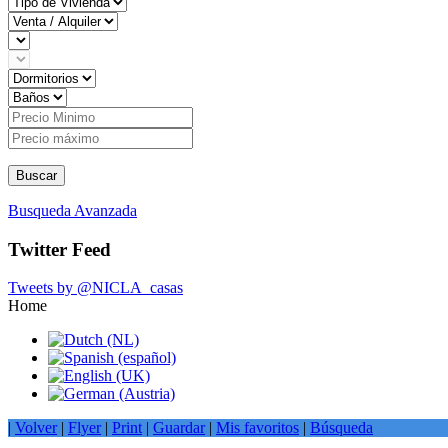
Buscar
Busqueda Avanzada
Twitter Feed
Tweets by @NICLA_casas
Home
|
Volver
|
Flyer
|
Print
|
Guardar
|
Mis favoritos
|
Búsqueda