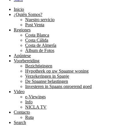
Search
Inicio
¿Quién Somos?
Nuestro servicio
Post Venta
Regiones
Costa Blanca
Costa Cálida
Costa de Almería
Álbum de Fotos
Apúntese
Voorbereiding
Bezichtigingen
Hypotheek op uw Spaanse woning
Verzekeringen in Spanje
De Spaanse belastingen
Investeren in Spaans onroerend goed
Video
e-Viewings
Info
NICLA TV
Contacto
Ruta
Search