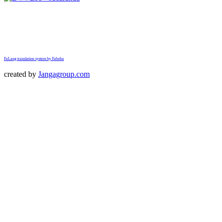
FaLang translation system by Faboba
created by
Jangagroup.com