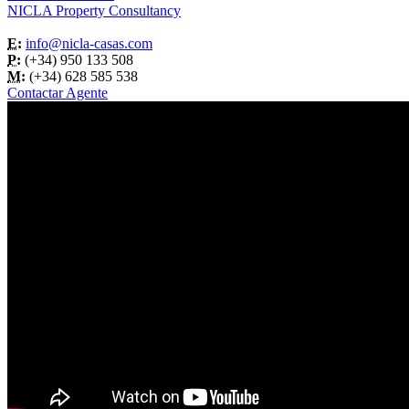
NICLA Property Consultancy
E:
info@nicla-casas.com
P:
(+34) 950 133 508
M:
(+34) 628 585 538
Contactar Agente