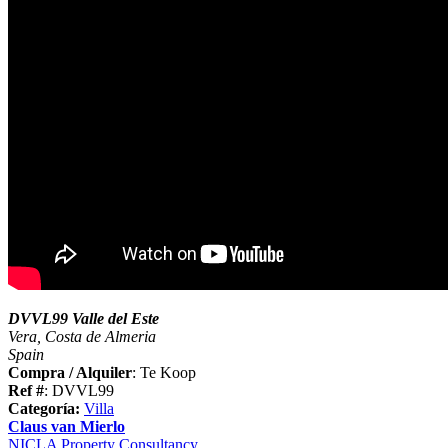
DVVL99 Valle del Este
Vera, Costa de Almeria
Spain
Compra / Alquiler
: Te Koop
Ref #
: DVVL99
Categoría:
Villa
Claus van Mierlo
NICLA Property Consultancy