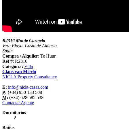
R2316 Monte Carmelo
Vera Playa, Costa de Almería
Spain
Compra / Alquiler
: Te Huur
Ref #
: R2316
Categoría:
Villa
Claus van Mierlo
NICLA Property Consultancy
E:
info@nicla-casas.com
P:
(+34) 950 133 508
M:
(+34) 628 585 538
Contactar Agente
Dormitorios
2
Baños