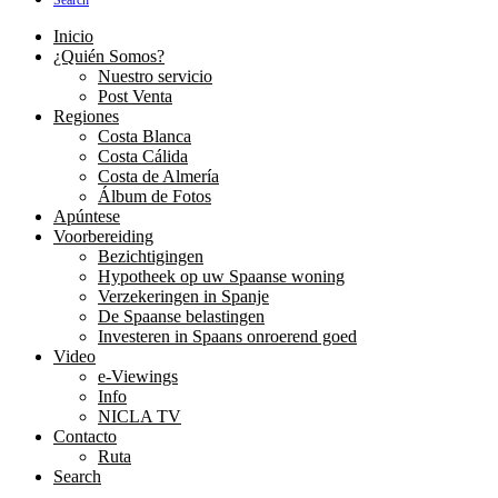
Search
Inicio
¿Quién Somos?
Nuestro servicio
Post Venta
Regiones
Costa Blanca
Costa Cálida
Costa de Almería
Álbum de Fotos
Apúntese
Voorbereiding
Bezichtigingen
Hypotheek op uw Spaanse woning
Verzekeringen in Spanje
De Spaanse belastingen
Investeren in Spaans onroerend goed
Video
e-Viewings
Info
NICLA TV
Contacto
Ruta
Search