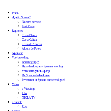
Inicio
¿Quién Somos?
Nuestro servicio
Post Venta
Regiones
Costa Blanca
Costa Cálida
Costa de Almería
Álbum de Fotos
Apúntese
Voorbereiding
Bezichtigingen
Hypotheek op uw Spaanse woning
Verzekeringen in Spanje
De Spaanse belastingen
Investeren in Spaans onroerend goed
Video
e-Viewings
Info
NICLA TV
Contacto
Ruta