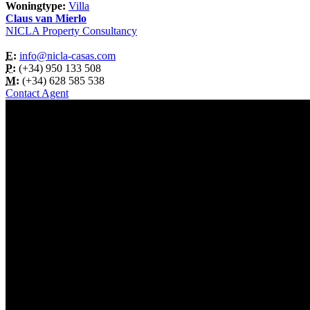
Woningtype:
Villa
Claus van Mierlo
NICLA Property Consultancy
E:
info@nicla-casas.com
P:
(+34) 950 133 508
M:
(+34) 628 585 538
Contact Agent