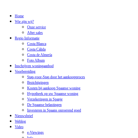
Home
Wie zijn wij?
Onze service
After sales
Regio Informatie
Costa Blanca
Costa Cálida
Costa de Almería
Foto Album
Inschrijven woningaanbod
Voorbereiding
Stap-voor-Stap door het aankoopproces
Bezichtigingen
Kosten bij aankoop Spaanse woning
Hypotheek op uw Spaanse woning
Verzekeringen in Spanje
De Spaanse belastingen
Investeren in Spaans onroerend goed
Nieuwsbrief
Weblog
Video
e-Viewings