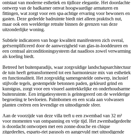
ontstaat van moderne esthetiek en tijdloze elegantie. Het doordachte
ontwerp van de badkamer omvat hoogwaardige armaturen en
fittingen, wat zorgt voor een spa-achtige ervaring voor bewoners en
gasten. Deze gedeelde badruimte biedt niet alleen praktisch nut,
maar ook een weelderige retraite binnen de grenzen van deze
uitzonderlijke woning.
Subtiele indicatoren van hoge kwaliteit manifesteren zich overal,
geëxemplificeerd door de aanwezigheid van glas-in-looddeuren en
een centraal airconditioningsysteem dat naadloos zowel verwarming
als koeling biedt.
Betreed het buitenparadijs, waar zorgvuldige landschapsarchitectuur
de tuin heeft getransformeerd tot een harmonieuze mix van esthetiek
en functionaliteit. Het zorgvuldig samengestelde ontwerp, inclusief
stijlvolle tegels, gestempelde betonnen paden, gekleurd grind en
kunstgras, zorgt voor een visueel aantrekkelijke en onderhoudsarme
buitenruimte. Een irrigatiesysteem is geïntegreerd om de weelderige
begroeiing te bevloeien. Palmbomen en een scala aan volwassen
planten creëren een levendige en uitnodigende sfeer.
Aan de voorzijde van deze villa treft u een zwembad van 32 m²
voor momenten van ontspanning en vrije tijd. Het zwembadgedeelte
is doordacht ontworpen met een zonne-douche en chique
zitgedeeltes, esparto-riet parasols en aangevuld met uitnodigende