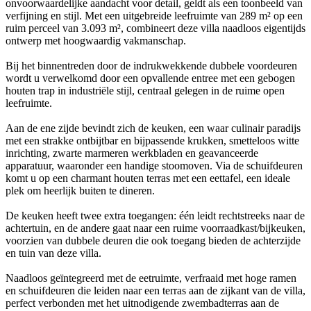
onvoorwaardelijke aandacht voor detail, geldt als een toonbeeld van
verfijning en stijl. Met een uitgebreide leefruimte van 289 m² op een
ruim perceel van 3.093 m², combineert deze villa naadloos eigentijds
ontwerp met hoogwaardig vakmanschap.
Bij het binnentreden door de indrukwekkende dubbele voordeuren
wordt u verwelkomd door een opvallende entree met een gebogen
houten trap in industriële stijl, centraal gelegen in de ruime open
leefruimte.
Aan de ene zijde bevindt zich de keuken, een waar culinair paradijs
met een strakke ontbijtbar en bijpassende krukken, smetteloos witte
inrichting, zwarte marmeren werkbladen en geavanceerde
apparatuur, waaronder een handige stoomoven. Via de schuifdeuren
komt u op een charmant houten terras met een eettafel, een ideale
plek om heerlijk buiten te dineren.
De keuken heeft twee extra toegangen: één leidt rechtstreeks naar de
achtertuin, en de andere gaat naar een ruime voorraadkast/bijkeuken,
voorzien van dubbele deuren die ook toegang bieden de achterzijde
en tuin van deze villa.
Naadloos geïntegreerd met de eetruimte, verfraaid met hoge ramen
en schuifdeuren die leiden naar een terras aan de zijkant van de villa,
perfect verbonden met het uitnodigende zwembadterras aan de