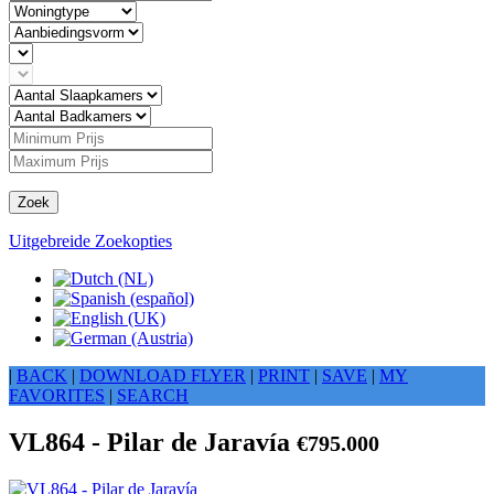
Zoek
Uitgebreide Zoekopties
|
BACK
|
DOWNLOAD FLYER
|
PRINT
|
SAVE
|
MY
FAVORITES
|
SEARCH
VL864 - Pilar de Jaravía
€795.000