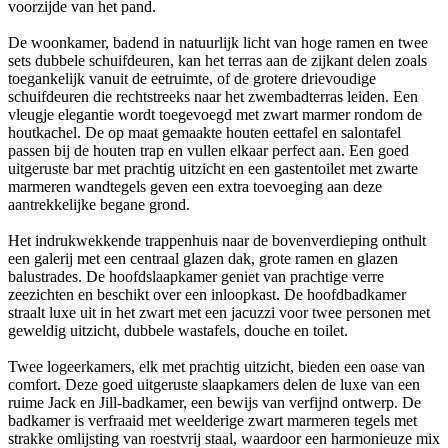
voorzijde van het pand.
De woonkamer, badend in natuurlijk licht van hoge ramen en twee
sets dubbele schuifdeuren, kan het terras aan de zijkant delen zoals
toegankelijk vanuit de eetruimte, of de grotere drievoudige
schuifdeuren die rechtstreeks naar het zwembadterras leiden. Een
vleugje elegantie wordt toegevoegd met zwart marmer rondom de
houtkachel. De op maat gemaakte houten eettafel en salontafel
passen bij de houten trap en vullen elkaar perfect aan. Een goed
uitgeruste bar met prachtig uitzicht en een gastentoilet met zwarte
marmeren wandtegels geven een extra toevoeging aan deze
aantrekkelijke begane grond.
Het indrukwekkende trappenhuis naar de bovenverdieping onthult
een galerij met een centraal glazen dak, grote ramen en glazen
balustrades. De hoofdslaapkamer geniet van prachtige verre
zeezichten en beschikt over een inloopkast. De hoofdbadkamer
straalt luxe uit in het zwart met een jacuzzi voor twee personen met
geweldig uitzicht, dubbele wastafels, douche en toilet.
Twee logeerkamers, elk met prachtig uitzicht, bieden een oase van
comfort. Deze goed uitgeruste slaapkamers delen de luxe van een
ruime Jack en Jill-badkamer, een bewijs van verfijnd ontwerp. De
badkamer is verfraaid met weelderige zwart marmeren tegels met
strakke omlijsting van roestvrij staal, waardoor een harmonieuze mix