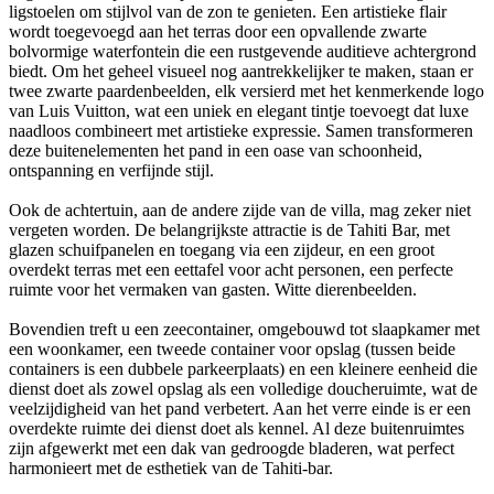
ligstoelen om stijlvol van de zon te genieten. Een artistieke flair
wordt toegevoegd aan het terras door een opvallende zwarte
bolvormige waterfontein die een rustgevende auditieve achtergrond
biedt. Om het geheel visueel nog aantrekkelijker te maken, staan er
twee zwarte paardenbeelden, elk versierd met het kenmerkende logo
van Luis Vuitton, wat een uniek en elegant tintje toevoegt dat luxe
naadloos combineert met artistieke expressie. Samen transformeren
deze buitenelementen het pand in een oase van schoonheid,
ontspanning en verfijnde stijl.
Ook de achtertuin, aan de andere zijde van de villa, mag zeker niet
vergeten worden. De belangrijkste attractie is de Tahiti Bar, met
glazen schuifpanelen en toegang via een zijdeur, en een groot
overdekt terras met een eettafel voor acht personen, een perfecte
ruimte voor het vermaken van gasten. Witte dierenbeelden.
Bovendien treft u een zeecontainer, omgebouwd tot slaapkamer met
een woonkamer, een tweede container voor opslag (tussen beide
containers is een dubbele parkeerplaats) en een kleinere eenheid die
dienst doet als zowel opslag als een volledige doucheruimte, wat de
veelzijdigheid van het pand verbetert. Aan het verre einde is er een
overdekte ruimte dei dienst doet als kennel. Al deze buitenruimtes
zijn afgewerkt met een dak van gedroogde bladeren, wat perfect
harmonieert met de esthetiek van de Tahiti-bar.