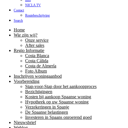
Info
NICLA TV
Contact
Routebeschrijving
Search
Home
Wie zijn wij?
Onze service
After sales
Regio Informatie
Costa Blanca
Costa Cálida
Costa de Almería
Foto Album
Inschrijven woningaanbod
Voorbereiding
Stap-voor-Stap door het aankoopproces
Bezichtigingen
Kosten bij aankoop Spaanse woning
Hypotheek op uw Spaanse woning
Verzekeringen in Spanje
De Spaanse belastingen
Investeren in Spaans onroerend goed
Nieuwsbrief
Weblog