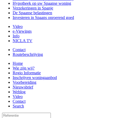
Hypotheek op uw Spaanse woning
Verzekeringen in Spanje
De Spaanse belastingen
Investeren in Spaans onroerend goed
Video
e-Viewings
Info
NICLA TV
Contact
Routebeschrijving
Home
Wie zijn wij?
Regio Informatie
Inschrijven woningaanbod
Voorbereiding
Nieuwsbrief
Weblog
Video
Contact
Search