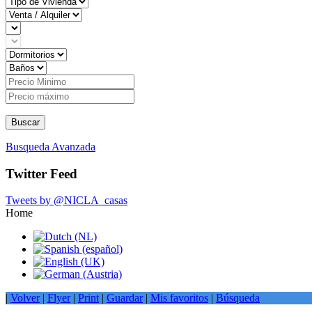
Buscar
Busqueda Avanzada
Twitter Feed
Tweets by @NICLA_casas
Home
|
Volver
|
Flyer
|
Print
|
Guardar
|
Mis favoritos
|
Búsqueda