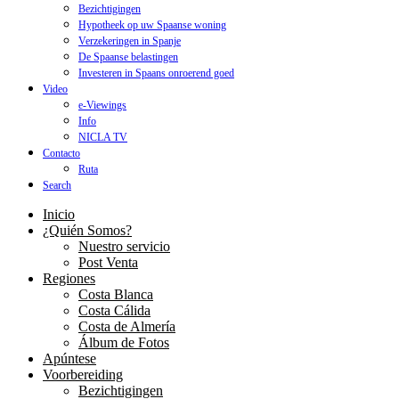
Bezichtigingen
Hypotheek op uw Spaanse woning
Verzekeringen in Spanje
De Spaanse belastingen
Investeren in Spaans onroerend goed
Video
e-Viewings
Info
NICLA TV
Contacto
Ruta
Search
Inicio
¿Quién Somos?
Nuestro servicio
Post Venta
Regiones
Costa Blanca
Costa Cálida
Costa de Almería
Álbum de Fotos
Apúntese
Voorbereiding
Bezichtigingen