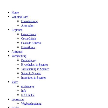
Home
Wer sind Wir?
Dienstleistung
After sales
Regionen
Costa Blanca
Costa Cálida
Costa de Almería
Foto Album
Anfragen
Vorbereitung
Besichtigung
Hypotheken in Spanien
Versicherung in Spanien
Steuer in Spanien
Investition in Spanien
Video
e-Viewings
Info
NICLA TV
Impressum
Wegbeschreibung