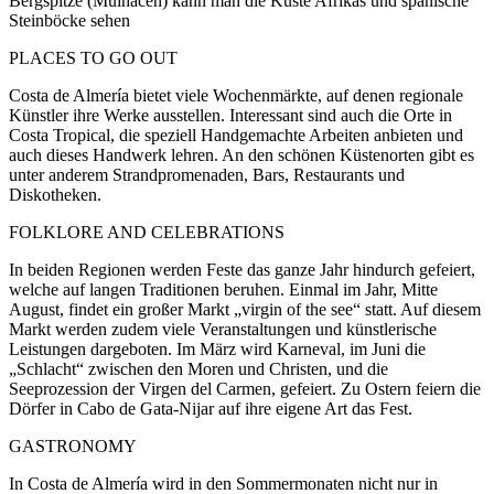
Bergspitze (Mulhacén) kann man die Küste Afrikas und spanische
Steinböcke sehen
PLACES TO GO OUT
Costa de Almería bietet viele Wochenmärkte, auf denen regionale
Künstler ihre Werke ausstellen. Interessant sind auch die Orte in
Costa Tropical, die speziell Handgemachte Arbeiten anbieten und
auch dieses Handwerk lehren. An den schönen Küstenorten gibt es
unter anderem Strandpromenaden, Bars, Restaurants und
Diskotheken.
FOLKLORE AND CELEBRATIONS
In beiden Regionen werden Feste das ganze Jahr hindurch gefeiert,
welche auf langen Traditionen beruhen. Einmal im Jahr, Mitte
August, findet ein großer Markt „virgin of the see“ statt. Auf diesem
Markt werden zudem viele Veranstaltungen und künstlerische
Leistungen dargeboten. Im März wird Karneval, im Juni die
„Schlacht“ zwischen den Moren und Christen, und die
Seeprozession der Virgen del Carmen, gefeiert. Zu Ostern feiern die
Dörfer in Cabo de Gata-Nijar auf ihre eigene Art das Fest.
GASTRONOMY
In Costa de Almería wird in den Sommermonaten nicht nur in