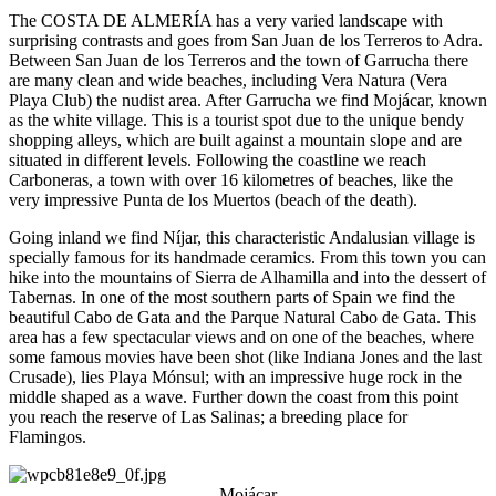
The COSTA DE ALMERÍA has a very varied landscape with
surprising contrasts and goes from San Juan de los Terreros to Adra.
Between San Juan de los Terreros and the town of Garrucha there
are many clean and wide beaches, including Vera Natura (Vera
Playa Club) the nudist area. After Garrucha we find Mojácar, known
as the white village. This is a tourist spot due to the unique bendy
shopping alleys, which are built against a mountain slope and are
situated in different levels. Following the coastline we reach
Carboneras, a town with over 16 kilometres of beaches, like the
very impressive Punta de los Muertos (beach of the death).
Going inland we find Níjar, this characteristic Andalusian village is
specially famous for its handmade ceramics. From this town you can
hike into the mountains of Sierra de Alhamilla and into the dessert of
Tabernas. In one of the most southern parts of Spain we find the
beautiful Cabo de Gata and the Parque Natural Cabo de Gata. This
area has a few spectacular views and on one of the beaches, where
some famous movies have been shot (like Indiana Jones and the last
Crusade), lies Playa Mónsul; with an impressive huge rock in the
middle shaped as a wave. Further down the coast from this point
you reach the reserve of Las Salinas; a breeding place for
Flamingos.
Mojácar