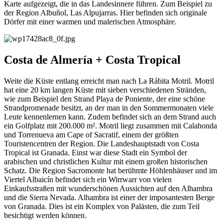
Karte aufgezeigt, die in das Landesinnere führen. Zum Beispiel zu
der Region Albuñol, Las Alpujarras. Hier befinden sich originale
Dörfer mit einer warmen und malerischen Atmosphäre.
Costa de Almería + Costa Tropical
Weite die Küste entlang erreicht man nach La Rábita Motril. Motril
hat eine 20 km langen Küste mit sieben verschiedenen Stränden,
wie zum Beispiel den Strand Playa de Poniente, der eine schöne
Strandpromenade besitzt, an der man in den Sommermonaten viele
Leute kennenlernen kann. Zudem befindet sich an dem Strand auch
ein Golfplatz mit 200.000 m². Motril liegt zusammen mit Calahonda
und Torrenueva am Cape of Sacratif, einem der größten
Touristencentren der Region. Die Landeshauptstadt von Costa
Tropical ist Granada. Einst war diese Stadt ein Symbol der
arabischen und christlichen Kultur mit einem großen historischen
Schatz. Die Region Sacromonte hat berühmte Höhlenhäuser und im
Viertel Albaicín befindet sich ein Wirrwarr von vielen
Einkaufsstraßen mit wunderschönen Aussichten auf den Alhambra
und die Sierra Nevada. Alhambra ist einer der imposantesten Berge
von Granada. Dies ist ein Komplex von Palästen, die zum Teil
besichtigt werden können.