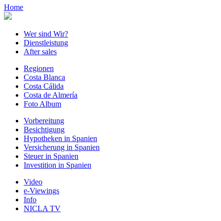
Home
Wer sind Wir?
Dienstleistung
After sales
Regionen
Costa Blanca
Costa Cálida
Costa de Almería
Foto Album
Vorbereitung
Besichtigung
Hypotheken in Spanien
Versicherung in Spanien
Steuer in Spanien
Investition in Spanien
Video
e-Viewings
Info
NICLA TV