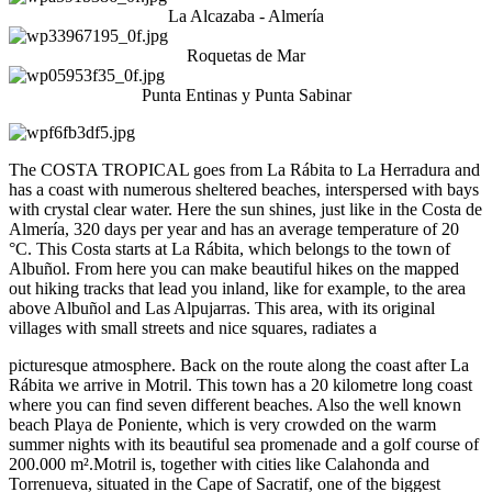
La Alcazaba - Almería
Roquetas de Mar
Punta Entinas y Punta Sabinar
The COSTA TROPICAL goes from La Rábita to La Herradura and
has a coast with numerous sheltered beaches, interspersed with bays
with crystal clear water. Here the sun shines, just like in the Costa de
Almería, 320 days per year and has an average temperature of 20
°C. This Costa starts at La Rábita, which belongs to the town of
Albuñol. From here you can make beautiful hikes on the mapped
out hiking tracks that lead you inland, like for example, to the area
above Albuñol and Las Alpujarras. This area, with its original
villages with small streets and nice squares, radiates a
picturesque atmosphere. Back on the route along the coast after La
Rábita we arrive in Motril. This town has a 20 kilometre long coast
where you can find seven different beaches. Also the well known
beach Playa de Poniente, which is very crowded on the warm
summer nights with its beautiful sea promenade and a golf course of
200.000 m².Motril is, together with cities like Calahonda and
Torrenueva, situated in the Cape of Sacratif, one of the biggest