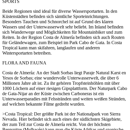
SPORTS
Beide Regionen sind ideal für diverse Wassersportarten. In den
Küstenstädten befinden sich sämtliche Sporteinrichtungen.
Besonders Tauchen und Schnorchel ist auf Grund des klaren
Wassers und der Unterwasserwelt sehr beliebt. Im Inland befinden
sich Wanderwege und Möglichkeiten für Mountainbiker und zum
Reiten. In der Region Costa de Almería befinden sich auch Routen
für Geländewagen, zum Beispiel im Park Cabo de Gata. In Costa
Tropical kann man skifahren, langlaufen und anderen
Wintersportarten betreiben.
FLORA AND FAUNA
Costa de Almería: An der Stadt Sorbas liegt Paraje Natural Karst en
Yesos de Sorbas; eine wundervolle Unterwasserwelt, die über 6
Millionen Jahre alt ist. Zu ihr gehören Tropfsteinhöhlen mit über
1000 Löchern auf einer riesigen Gipsplattform. Der Naturpark Cabo
de Gata-Nijar an der Küste zwischen Carboneras ist ein
Unterwasserparadies mit Felsstränden und weiten weißen Stränden,
auf welchen bekannte Filme gedreht wurden.
>Costa Tropical: Der größte Park ist der Nationalpark von Sierra
Nevada. Hier befindet sich auch eines der südlichsten Skigebiete,
der zum Teil zur Costa de Almería reicht. Von der höchsten
Bergspitze (Mulhacén) kann man die Küste Afrikas und spanische