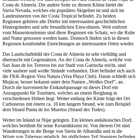
Costa de Almería. Die andere Seite zu diesem Klima bietet die
Sierra Nevada, welches ein populäres Skigebiet ist und sich im
Landesinneren von der Costa Tropical befindet. Zu beiden
Regionen gehören alte Dörfer mit interessanten geschichtlichen
Hintergründen und sehr freundlichen Einwohnern. Weit entfernt
vom Massentourismus sind diese Regionen ein Schatz, wo die Ruhe
und Natur genossen werden kann. Dennoch finden sich in diesen
Regionen komfortable Einrichtungen an interessanten Orten wieder.
Das Landschaftsbild der Costa de Almería ist sehr vielfältig und
überrascht mit Gegensätzen. An der Costa de Almería, welche von
San Juan de los Terreros bis zur Stadt von Garrucha reicht, sind
viele saubere und weiße Strände vorhanden. Dort befindet sich auch
die FKK-Region Vera Natura (Vera Playa Club). Daran schließt sich
Mojácar, besser bekannt unter dem Namen „Weißes Dorf“, an.
Durch die kurvenreiche Einkaufspassage ist dieses Dorf ein
Anzugspunkt für Touristen, welches an einem Berghang in
verschiedenen Höhen liegt. Weiter entlang der Küste folgt der Ort
Carboneras mit einem ca. 16 km langem Strand, wie zum Beispiel
dem Strand Punta de los Muertos (Strand des Todes).
Weiter im Inland ist Nijar gelegten. Ein kleines andalusisches Dorf,
welches berühmt für seine Keramikkunst ist. Von diesem Ort sind
Wanderungen in die Berge von Sierra de Alhamilla und in die
Wüste von Tabernas möglich. Im südlichsten Teil Spaniens befinden