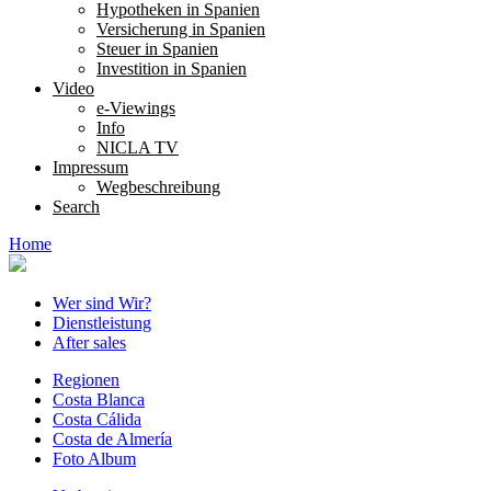
Hypotheken in Spanien
Versicherung in Spanien
Steuer in Spanien
Investition in Spanien
Video
e-Viewings
Info
NICLA TV
Impressum
Wegbeschreibung
Search
Home
Wer sind Wir?
Dienstleistung
After sales
Regionen
Costa Blanca
Costa Cálida
Costa de Almería
Foto Album