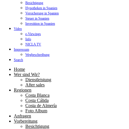
Besichtigung
Hypotheken in Spanien
Versicherung in Spanien
Steuer in Spanien
Investition in Spanien
Video
e-Viewings
Info
NICLA TV
Impressum
Wegbeschreibung
Search
Home
Wer sind Wir?
Dienstleistung
After sales
Regionen
Costa Blanca
Costa Cálida
Costa de Almería
Foto Album
Anfragen
Vorbereitung
Besichtigung