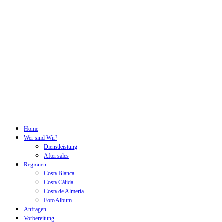
Home
Wer sind Wir?
Dienstleistung
After sales
Regionen
Costa Blanca
Costa Cálida
Costa de Almería
Foto Album
Anfragen
Vorbereitung