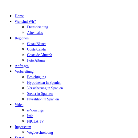
Home
Wer sind Wir?
Dienstleistung
After sales
Regionen
Costa Blanca
Costa Cálida
Costa de Almería
Foto Album
Anfragen
Vorbereitung
Besichtigung
Hypotheken in Spanien
Versicherung in Spanien
Steuer in Spanien
Investition in Spanien
Video
e-Viewings
Info
NICLA TV
Impressum
Wegbeschreibung