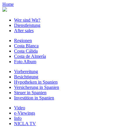
Home
Wer sind Wir?
Dienstleistung
After sales
Regionen
Costa Blanca
Costa Cálida
Costa de Almería
Foto Album
Vorbereitung
Besichtigung
Hypotheken in Spanien
Versicherung in Spanien
Steuer in Spanien
Investition in Spanien
Video
e-Viewings
Info
NICLA TV